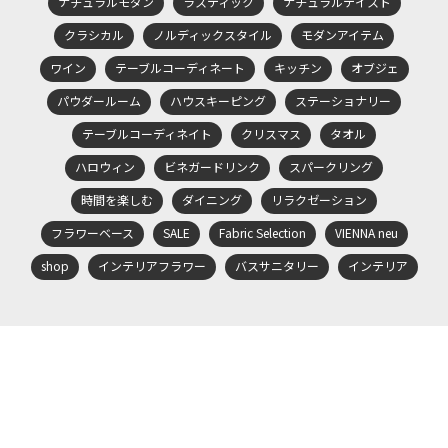
ナチュラルモダン
ラスティック
ナチュラルテイスト
クラシカル
ノルディックスタイル
モダンアイテム
ワイン
テーブルコーディネート
キッチン
オブジェ
パウダールーム
ハウスキーピング
ステーショナリー
テーブルコーディネイト
クリスマス
タオル
ハロウィン
ビネガードリンク
スパークリング
時間を楽しむ
ダイニング
リラクゼーション
フラワーベース
SALE
Fabric Selection
VIENNA neu
shop
インテリアフラワー
バスサニタリー
インテリア