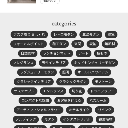
北欧モダン
categories
デスク周り おしゃれ
レトロモダン
北欧モダン
寝室
フォーカルポイント
和モダン
玄関
収納
無垢材
自然素材
ランチョンマット
アート
枝もの
フレグランス
男性インテリア
ミッドセンチュリーモダン
ラグジュアリーモダン
照明
オールドハワイアン
クラシックインテリア
クラシックモダン
モノトーン
サステナブル
エントランス
切り花
ドライフラワー
コンパクトな空間
お客様を迎える
バスルーム
アーティフィシャルフラワー
ホテルライク
リビング
ノルディック
モダン
インダストリアル
観葉植物