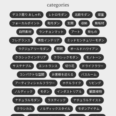
categories
デスク周り おしゃれ
レトロモダン
北欧モダン
寝室
フォーカルポイント
和モダン
玄関
収納
無垢材
自然素材
ランチョンマット
アート
枝もの
フレグランス
男性インテリア
ミッドセンチュリーモダン
ラグジュアリーモダン
照明
オールドハワイアン
クラシックインテリア
クラシックモダン
モノトーン
サステナブル
エントランス
切り花
ドライフラワー
コンパクトな空間
お客様を迎える
バスルーム
アーティフィシャルフラワー
ホテルライク
リビング
ノルディック
モダン
インダストリアル
観葉植物
ナチュラルモダン
ラスティック
ナチュラルテイスト
クラシカル
ノルディックスタイル
モダンアイテム