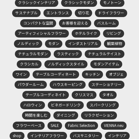
クラシックインテリア
クラシックモダン
モノトーン
サステナブル
エントランス
切り花
ドライフラワー
コンパクトな空間
お客様を迎える
バスルーム
アーティフィシャルフラワー
ホテルライク
リビング
ノルディック
モダン
インダストリアル
観葉植物
ナチュラルモダン
ラスティック
ナチュラルテイスト
クラシカル
ノルディックスタイル
モダンアイテム
ワイン
テーブルコーディネート
キッチン
オブジェ
パウダールーム
ハウスキーピング
ステーショナリー
テーブルコーディネイト
クリスマス
タオル
ハロウィン
ビネガードリンク
スパークリング
時間を楽しむ
ダイニング
リラクゼーション
フラワーベース
SALE
Fabric Selection
VIENNA neu
shop
インテリアフラワー
バスサニタリー
インテリア