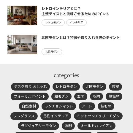
レトロインテリアとは？
主流テイストと洗練させるためのポイント
レトロモダン
インテリア
北欧モダンとは？特徴や取り入れる際のポイント
北欧モダン
categories
デスク周り おしゃれ
レトロモダン
北欧モダン
寝室
フォーカルポイント
和モダン
玄関
収納
無垢材
自然素材
ランチョンマット
アート
枝もの
フレグランス
男性インテリア
ミッドセンチュリーモダン
ラグジュアリーモダン
照明
オールドハワイアン