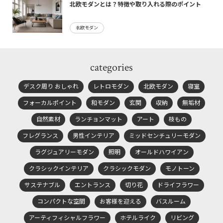
北欧モダンとは？特徴や取り入れる際のポイント
北欧モダン
categories
デスク周り おしゃれ
レトロモダン
北欧モダン
寝室
フォーカルポイント
和モダン
玄関
収納
無垢材
自然素材
ランチョンマット
アート
枝もの
フレグランス
男性インテリア
ミッドセンチュリーモダン
ラグジュアリーモダン
照明
オールドハワイアン
クラシックインテリア
クラシックモダン
モノトーン
サステナブル
エントランス
切り花
ドライフラワー
コンパクトな空間
お客様を迎える
バスルーム
アーティフィシャルフラワー
ホテルライク
リビング