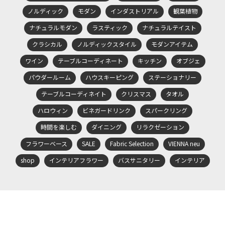
ノルディック
モダン
インダストリアル
観葉植物
ナチュラルモダン
ラスティック
ナチュラルテイスト
クラシカル
ノルディックスタイル
モダンアイテム
ワイン
テーブルコーディネート
キッチン
オブジェ
パウダールーム
ハウスキーピング
ステーショナリー
テーブルコーディネイト
クリスマス
タオル
ハロウィン
ビネガードリンク
スパークリング
時間を楽しむ
ダイニング
リラクゼーション
フラワーベース
SALE
Fabric Selection
VIENNA neu
shop
インテリアフラワー
バスサニタリー
インテリア