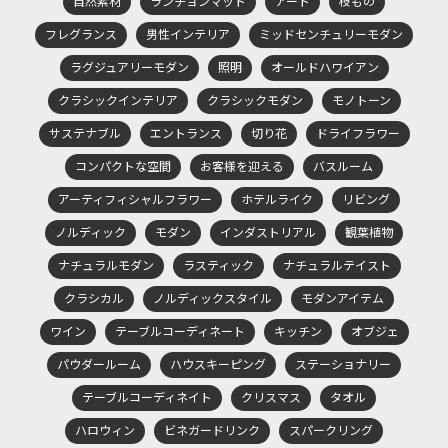
自然素材
ランチョンマット
アート
枝もの
フレグランス
男性インテリア
ミッドセンチュリーモダン
ラグジュアリーモダン
照明
オールドハワイアン
クラシックインテリア
クラシックモダン
モノトーン
サステナブル
エントランス
切り花
ドライフラワー
コンパクトな空間
お客様を迎える
バスルーム
アーティフィシャルフラワー
ホテルライク
リビング
ノルディック
モダン
インダストリアル
観葉植物
ナチュラルモダン
ラスティック
ナチュラルテイスト
クラシカル
ノルディックスタイル
モダンアイテム
ワイン
テーブルコーディネート
キッチン
オブジェ
パウダールーム
ハウスキーピング
ステーショナリー
テーブルコーディネイト
クリスマス
タオル
ハロウィン
ビネガードリンク
スパークリング