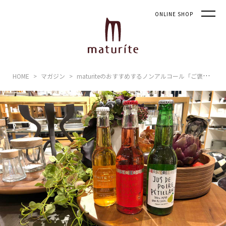
ONLINE SHOP
HOME
マガジン
maturiteのおすすめするノンアルコール「ご褒美ドリンク」 気兼ねなく自分を甘やかそう