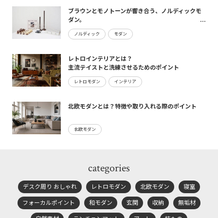
ブラウンとモノトーンが響き合う、ノルディックモ
ダン。
maturite新作のご案内
ノルディック
モダン
レトロインテリアとは？
主流テイストと洗練させるためのポイント
レトロモダン
インテリア
北欧モダンとは？特徴や取り入れる際のポイント
北欧モダン
categories
デスク周り おしゃれ
レトロモダン
北欧モダン
寝室
フォーカルポイント
和モダン
玄関
収納
無垢材