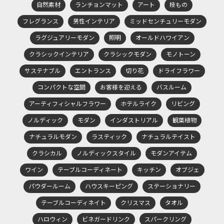
自然素材
ランチョンマット
アート
枝もの
フレグランス
男性インテリア
ミッドセンチュリーモダン
ラグジュアリーモダン
照明
オールドハワイアン
クラシックインテリア
クラシックモダン
モノトーン
サステナブル
エントランス
切り花
ドライフラワー
コンパクトな空間
お客様を迎える
バスルーム
アーティフィシャルフラワー
ホテルライク
リビング
ノルディック
モダン
インダストリアル
観葉植物
ナチュラルモダン
ラスティック
ナチュラルテイスト
クラシカル
ノルディックスタイル
モダンアイテム
ワイン
テーブルコーディネート
キッチン
オブジェ
パウダールーム
ハウスキーピング
ステーショナリー
テーブルコーディネイト
クリスマス
タオル
ハロウィン
ビネガードリンク
スパークリング