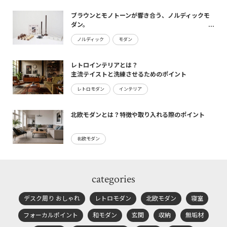
ブラウンとモノトーンが響き合う、ノルディックモ
ダン。
maturite新作のご案内
ノルディック
モダン
レトロインテリアとは？
主流テイストと洗練させるためのポイント
レトロモダン
インテリア
北欧モダンとは？特徴や取り入れる際のポイント
北欧モダン
categories
デスク周り おしゃれ
レトロモダン
北欧モダン
寝室
フォーカルポイント
和モダン
玄関
収納
無垢材