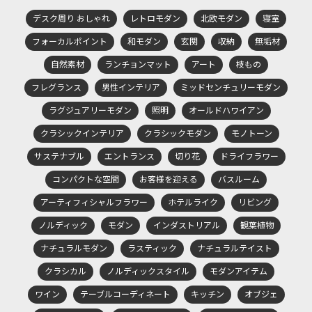
デスク周り おしゃれ
レトロモダン
北欧モダン
寝室
フォーカルポイント
和モダン
玄関
収納
無垢材
自然素材
ランチョンマット
アート
枝もの
フレグランス
男性インテリア
ミッドセンチュリーモダン
ラグジュアリーモダン
照明
オールドハワイアン
クラシックインテリア
クラシックモダン
モノトーン
サステナブル
エントランス
切り花
ドライフラワー
コンパクトな空間
お客様を迎える
バスルーム
アーティフィシャルフラワー
ホテルライク
リビング
ノルディック
モダン
インダストリアル
観葉植物
ナチュラルモダン
ラスティック
ナチュラルテイスト
クラシカル
ノルディックスタイル
モダンアイテム
ワイン
テーブルコーディネート
キッチン
オブジェ