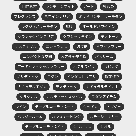
自然素材
ランチョンマット
アート
枝もの
フレグランス
男性インテリア
ミッドセンチュリーモダン
ラグジュアリーモダン
照明
オールドハワイアン
クラシックインテリア
クラシックモダン
モノトーン
サステナブル
エントランス
切り花
ドライフラワー
コンパクトな空間
お客様を迎える
バスルーム
アーティフィシャルフラワー
ホテルライク
リビング
ノルディック
モダン
インダストリアル
観葉植物
ナチュラルモダン
ラスティック
ナチュラルテイスト
クラシカル
ノルディックスタイル
モダンアイテム
ワイン
テーブルコーディネート
キッチン
オブジェ
パウダールーム
ハウスキーピング
ステーショナリー
テーブルコーディネイト
クリスマス
タオル