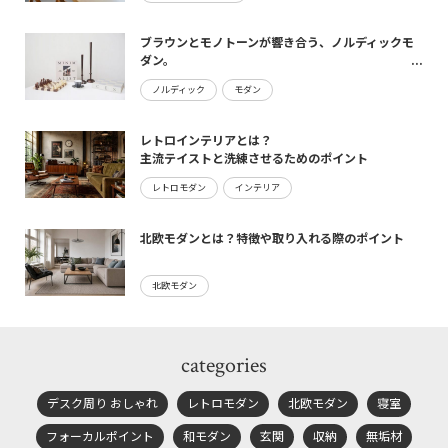
ブラウンとモノトーンが響き合う、ノルディックモ
ダン。
maturite新作のご案内
ノルディック
モダン
レトロインテリアとは？
主流テイストと洗練させるためのポイント
レトロモダン
インテリア
北欧モダンとは？特徴や取り入れる際のポイント
北欧モダン
categories
デスク周り おしゃれ
レトロモダン
北欧モダン
寝室
フォーカルポイント
和モダン
玄関
収納
無垢材