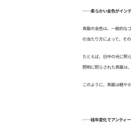
──
柔らかい金色がイン
真鍮の金色は、一般的な
の当たり方によって、そ
たとえば、日中の光に照
照明に照らされた真鍮は
このように、真鍮は軽や
──
経年変化でアンティ