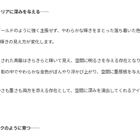
テリアに深みを与える
──
ゴールドのように強く主張せず、やわらかな輝きをまとった落ち着いた
の輝きの見え方が変化します。
らされた真鍮はきらきらと輝いて見え、空間に明るさを与える存在とな
、影の中でやわらかな金色がぼんやり浮かび上がり、空間に重厚感を与
かさも重さも両方を添える存在として、空間に深みを演出してくれるアイ
ークのように育つ
──