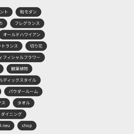
ント
和モダン
の
フレグランス
オールドハワイアン
ントランス
切り花
ィフィシャルフラワー
観葉植物
ルディックスタイル
パウダールーム
マス
タオル
ダイニング
A neu
shop