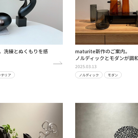
案内。洗練とぬくもりを感
maturite新作のご案内。
ノルディックとモダンが調
2025.03.13
ンテリア
ノルディック
モダン