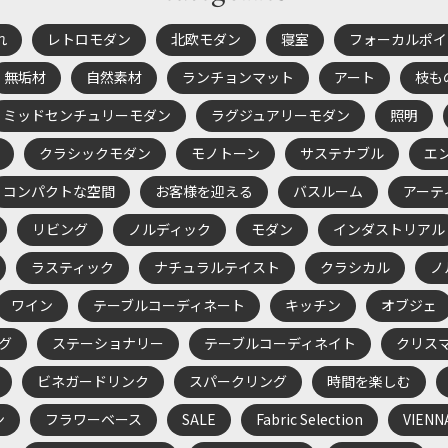
れ
レトロモダン
北欧モダン
寝室
フォーカルポイ
無垢材
自然素材
ランチョンマット
アート
枝も
ミッドセンチュリーモダン
ラグジュアリーモダン
照明
クラシックモダン
モノトーン
サステナブル
エ
コンパクトな空間
お客様を迎える
バスルーム
アーテ
リビング
ノルディック
モダン
インダストリアル
ラスティック
ナチュラルテイスト
クラシカル
ノ
ワイン
テーブルコーディネート
キッチン
オブジェ
グ
ステーショナリー
テーブルコーディネイト
クリス
ビネガードリンク
スパークリング
時間を楽しむ
ン
フラワーベース
SALE
Fabric Selection
VIENN