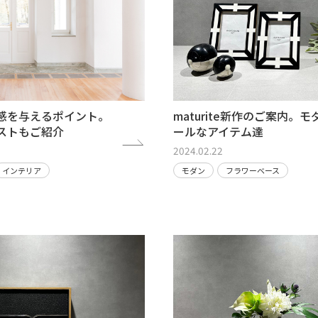
感を与えるポイント。
maturite新作のご案内。
ストもご紹介
ールなアイテム達
2024.02.22
インテリア
モダン
フラワーベース