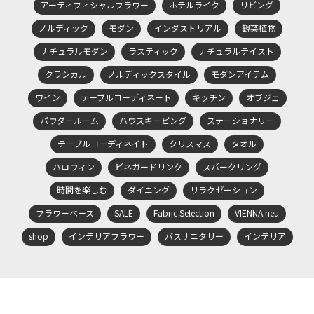
アーティフィシャルフラワー
ホテルライク
リビング
ノルディック
モダン
インダストリアル
観葉植物
ナチュラルモダン
ラスティック
ナチュラルテイスト
クラシカル
ノルディックスタイル
モダンアイテム
ワイン
テーブルコーディネート
キッチン
オブジェ
パウダールーム
ハウスキーピング
ステーショナリー
テーブルコーディネイト
クリスマス
タオル
ハロウィン
ビネガードリンク
スパークリング
時間を楽しむ
ダイニング
リラクゼーション
フラワーベース
SALE
Fabric Selection
VIENNA neu
shop
インテリアフラワー
バスサニタリー
インテリア