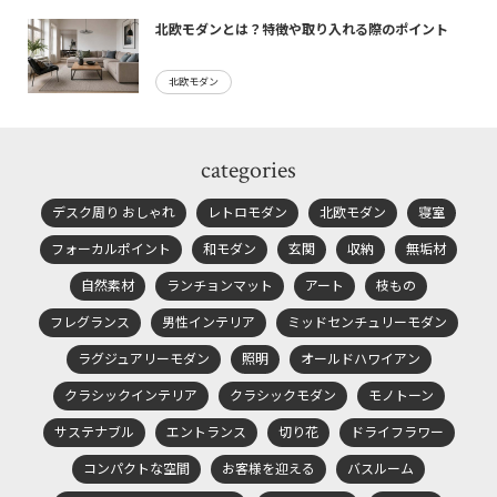
北欧モダンとは？特徴や取り入れる際のポイント
北欧モダン
categories
デスク周り おしゃれ
レトロモダン
北欧モダン
寝室
フォーカルポイント
和モダン
玄関
収納
無垢材
自然素材
ランチョンマット
アート
枝もの
フレグランス
男性インテリア
ミッドセンチュリーモダン
ラグジュアリーモダン
照明
オールドハワイアン
クラシックインテリア
クラシックモダン
モノトーン
サステナブル
エントランス
切り花
ドライフラワー
コンパクトな空間
お客様を迎える
バスルーム