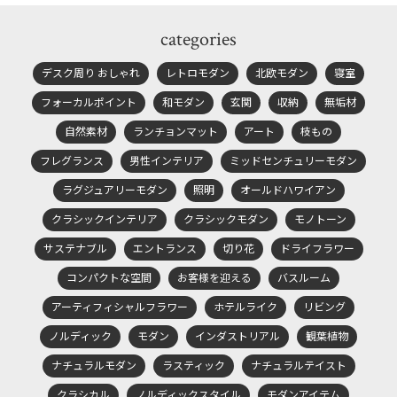
categories
デスク周り おしゃれ
レトロモダン
北欧モダン
寝室
フォーカルポイント
和モダン
玄関
収納
無垢材
自然素材
ランチョンマット
アート
枝もの
フレグランス
男性インテリア
ミッドセンチュリーモダン
ラグジュアリーモダン
照明
オールドハワイアン
クラシックインテリア
クラシックモダン
モノトーン
サステナブル
エントランス
切り花
ドライフラワー
コンパクトな空間
お客様を迎える
バスルーム
アーティフィシャルフラワー
ホテルライク
リビング
ノルディック
モダン
インダストリアル
観葉植物
ナチュラルモダン
ラスティック
ナチュラルテイスト
クラシカル
ノルディックスタイル
モダンアイテム