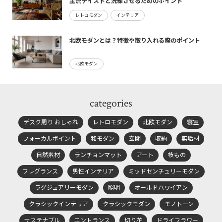
主流テイストと洗練させるためのポイント
レトロモダン
インテリア
北欧モダンとは？特徴や取り入れる際のポイント
北欧モダン
categories
デスク周り おしゃれ
レトロモダン
北欧モダン
寝室
フォーカルポイント
和モダン
玄関
収納
無垢材
自然素材
ランチョンマット
アート
枝もの
フレグランス
男性インテリア
ミッドセンチュリーモダン
ラグジュアリーモダン
照明
オールドハワイアン
クラシックインテリア
クラシックモダン
モノトーン
サステナブル
エントランス
切り花
ドライフラワー