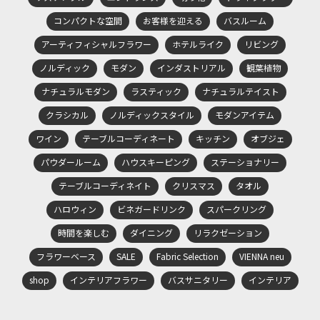
コンパクトな空間
お客様を迎える
バスルーム
アーティフィシャルフラワー
ホテルライク
リビング
ノルディック
モダン
インダストリアル
観葉植物
ナチュラルモダン
ラスティック
ナチュラルテイスト
クラシカル
ノルディックスタイル
モダンアイテム
ワイン
テーブルコーディネート
キッチン
オブジェ
パウダールーム
ハウスキーピング
ステーショナリー
テーブルコーディネイト
クリスマス
タオル
ハロウィン
ビネガードリンク
スパークリング
時間を楽しむ
ダイニング
リラクゼーション
フラワーベース
SALE
Fabric Selection
VIENNA neu
shop
インテリアフラワー
バスサニタリー
インテリア