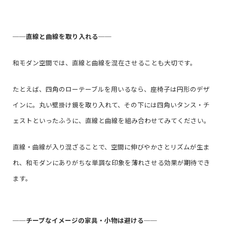
──
直線と曲線を取り入れる
──
和モダン空間では、直線と曲線を混在させることも大切です。
たとえば、四角のローテーブルを用いるなら、座椅子は円形のデザ
インに。丸い壁掛け鏡を取り入れて、その下には四角いタンス・チ
ェストといったふうに、直線と曲線を組み合わせてみてください。
直線・曲線が入り混ざることで、空間に伸びやかさとリズムが生ま
れ、和モダンにありがちな単調な印象を薄れさせる効果が期待でき
ます。
──
チープなイメージの家具・小物は避ける
──