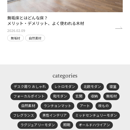
無垢床とはどんな床？
メリット・デメリット、よく使われる木材
2026.02.09
無垢材
自然素材
categories
デスク周り おしゃれ
レトロモダン
北欧モダン
寝室
フォーカルポイント
和モダン
玄関
収納
無垢材
自然素材
ランチョンマット
アート
枝もの
フレグランス
男性インテリア
ミッドセンチュリーモダン
ラグジュアリーモダン
照明
オールドハワイアン