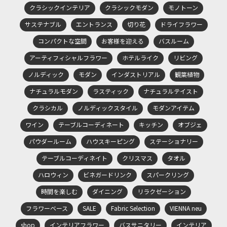
クラシックインテリア
クラシックモダン
モノトーン
サステナブル
エントランス
切り花
ドライフラワー
コンパクトな空間
お客様を迎える
バスルーム
アーティフィシャルフラワー
ホテルライク
リビング
ノルディック
モダン
インダストリアル
観葉植物
ナチュラルモダン
ラスティック
ナチュラルテイスト
クラシカル
ノルディックスタイル
モダンアイテム
ワイン
テーブルコーディネート
キッチン
オブジェ
パウダールーム
ハウスキーピング
ステーショナリー
テーブルコーディネイト
クリスマス
タオル
ハロウィン
ビネガードリンク
スパークリング
時間を楽しむ
ダイニング
リラクゼーション
フラワーベース
SALE
Fabric Selection
VIENNA neu
shop
インテリアフラワー
バスサニタリー
インテリア