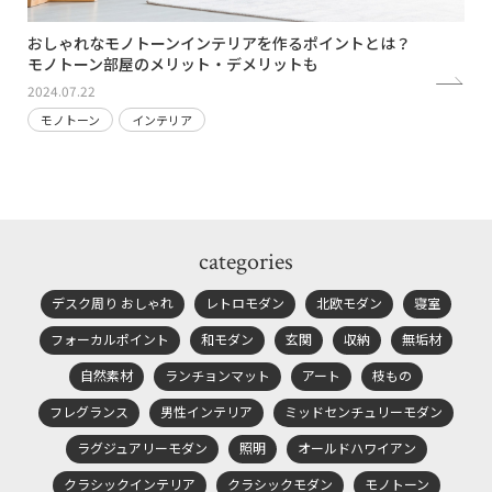
おしゃれなモノトーンインテリアを作るポイントとは？
モノトーン部屋のメリット・デメリットも
2024.07.22
モノトーン
インテリア
categories
デスク周り おしゃれ
レトロモダン
北欧モダン
寝室
フォーカルポイント
和モダン
玄関
収納
無垢材
自然素材
ランチョンマット
アート
枝もの
フレグランス
男性インテリア
ミッドセンチュリーモダン
ラグジュアリーモダン
照明
オールドハワイアン
クラシックインテリア
クラシックモダン
モノトーン