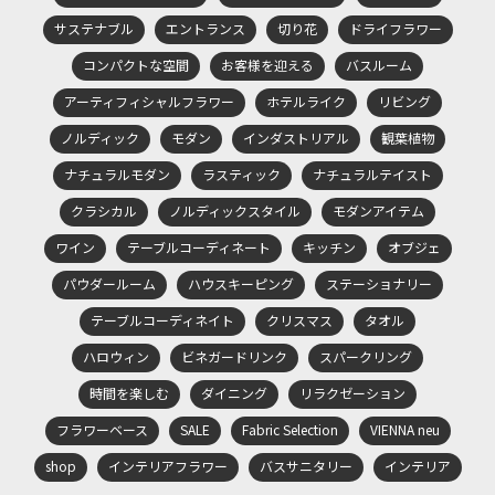
サステナブル
エントランス
切り花
ドライフラワー
コンパクトな空間
お客様を迎える
バスルーム
アーティフィシャルフラワー
ホテルライク
リビング
ノルディック
モダン
インダストリアル
観葉植物
ナチュラルモダン
ラスティック
ナチュラルテイスト
クラシカル
ノルディックスタイル
モダンアイテム
ワイン
テーブルコーディネート
キッチン
オブジェ
パウダールーム
ハウスキーピング
ステーショナリー
テーブルコーディネイト
クリスマス
タオル
ハロウィン
ビネガードリンク
スパークリング
時間を楽しむ
ダイニング
リラクゼーション
フラワーベース
SALE
Fabric Selection
VIENNA neu
shop
インテリアフラワー
バスサニタリー
インテリア