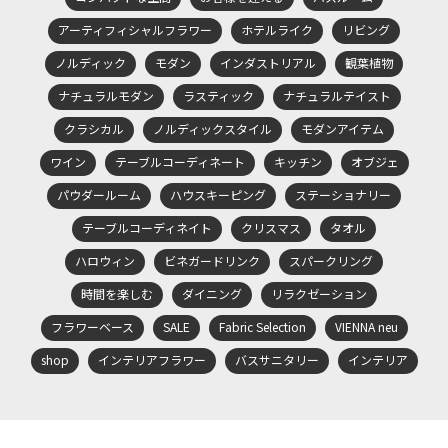
アーティフィシャルフラワー
ホテルライク
リビング
ノルディック
モダン
インダストリアル
観葉植物
ナチュラルモダン
ラスティック
ナチュラルテイスト
クラシカル
ノルディックスタイル
モダンアイテム
ワイン
テーブルコーディネート
キッチン
オブジェ
パウダールーム
ハウスキーピング
ステーショナリー
テーブルコーディネイト
クリスマス
タオル
ハロウィン
ビネガードリンク
スパークリング
時間を楽しむ
ダイニング
リラクゼーション
フラワーベース
SALE
Fabric Selection
VIENNA neu
shop
インテリアフラワー
バスサニタリー
インテリア