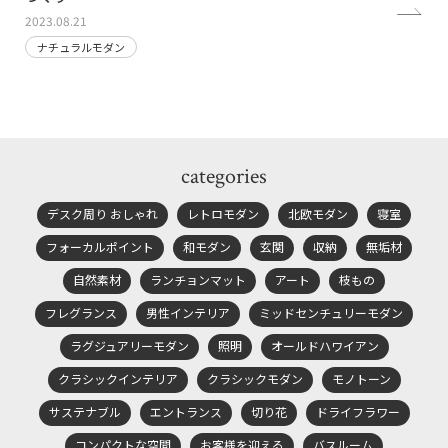
2023.08.21
ナチュラルモダン
categories
デスク周り おしゃれ
レトロモダン
北欧モダン
寝室
フォーカルポイント
和モダン
玄関
収納
無垢材
自然素材
ランチョンマット
アート
枝もの
フレグランス
男性インテリア
ミッドセンチュリーモダン
ラグジュアリーモダン
照明
オールドハワイアン
クラシックインテリア
クラシックモダン
モノトーン
サステナブル
エントランス
切り花
ドライフラワー
コンパクトな空間
お客様を迎える
バスルーム