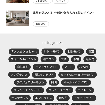
レトロモダン
インテリア
北欧モダンとは？特徴や取り入れる際のポイント
北欧モダン
categories
デスク周り おしゃれ
レトロモダン
北欧モダン
寝室
フォーカルポイント
和モダン
玄関
収納
無垢材
自然素材
ランチョンマット
アート
枝もの
フレグランス
男性インテリア
ミッドセンチュリーモダン
ラグジュアリーモダン
照明
オールドハワイアン
クラシックインテリア
クラシックモダン
モノトーン
サステナブル
エントランス
切り花
ドライフラワー