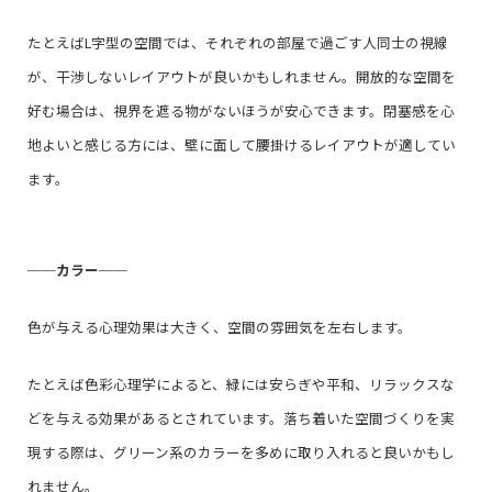
たとえばL字型の空間では、それぞれの部屋で過ごす人同士の視線
が、干渉しないレイアウトが良いかもしれません。開放的な空間を
好む場合は、視界を遮る物がないほうが安心できます。閉塞感を心
地よいと感じる方には、壁に面して腰掛けるレイアウトが適してい
ます。
──
カラー
──
色が与える心理効果は大きく、空間の雰囲気を左右します。
たとえば色彩心理学によると、緑には安らぎや平和、リラックスな
どを与える効果があるとされています。落ち着いた空間づくりを実
現する際は、グリーン系のカラーを多めに取り入れると良いかもし
れません。