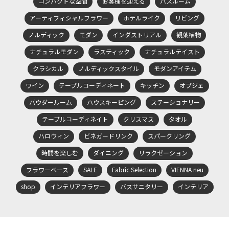
コンパクトな空間
お客様を迎える
バスルーム
アーティフィシャルフラワー
ホテルライク
リビング
ノルディック
モダン
インダストリアル
観葉植物
ナチュラルモダン
ラスティック
ナチュラルテイスト
クラシカル
ノルディックスタイル
モダンアイテム
ワイン
テーブルコーディネート
キッチン
オブジェ
パウダールーム
ハウスキーピング
ステーショナリー
テーブルコーディネイト
クリスマス
タオル
ハロウィン
ビネガードリンク
スパークリング
時間を楽しむ
ダイニング
リラクゼーション
フラワーベース
SALE
Fabric Selection
VIENNA neu
shop
インテリアフラワー
バスサニタリー
インテリア